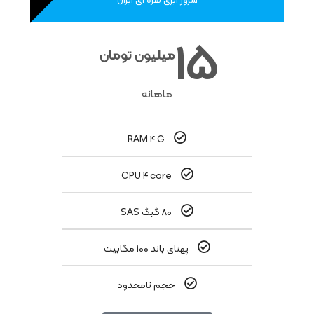
سرور ابری نقره ای ایران
15
میلیون تومان
ماهانه
RAM 4 G
CPU 4 core
80 گیگ SAS
پهنای باند 100 مگابیت
حجم نامحدود