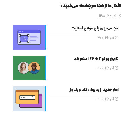
افکار ما از کجا سرچشمه می‌گیرند؟
آذر 26, 1400
مجلس برای رفع موانع فعالیت
آذر 26, 1400
تاریخ پوکو F4 GT اعلام شد
آذر 26, 1400
آمار جدید از پذیرش کند ویندوز
آذر 26, 1400