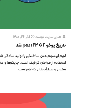
مدیر سایت
توسط
آذر 26, 1400
تاریخ پوکو F4 GT اعلام شد
لورم ایپسوم متن ساختگی با تولید سادگی نا
استفاده از طراحان گرافیک است. چاپگرها و متو
ستون و سطرآنچنان که لازم است