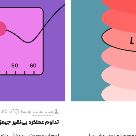
مدیر سایت
توسط
آذر 25, 1400
تداوم عملکرد بی‌نظیر جیمز
مفهوم از صنعت چاپ و با
لورم ایپسوم متن ساختگی با تول