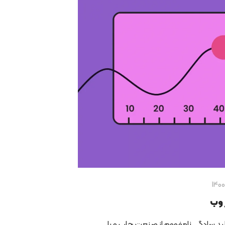
 وب
ید سادگی نامفهوم از صنعت چاپ و با