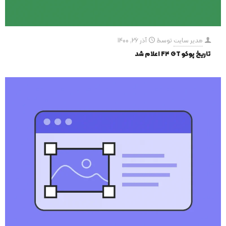
مدیر سایت
توسط
آذر 26, 1400
تاریخ پوکو F4 GT اعلام شد