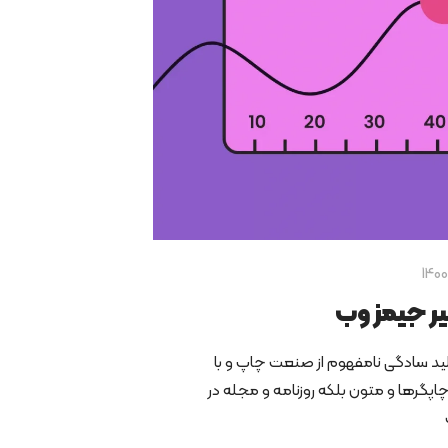
یر جیمز وب
ید سادگی نامفهوم از صنعت چاپ و با
چاپگرها و متون بلکه روزنامه و مجله در