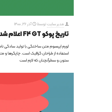
مدیر سایت
توسط
آذر 26, 1400
تاریخ پوکو F4 GT اعلام شد
لورم ایپسوم متن ساختگی با تولید سادگی نا
استفاده از طراحان گرافیک است. چاپگرها و متو
ستون و سطرآنچنان که لازم است