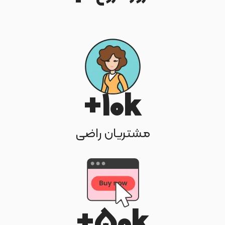
10
k+
مشتریان راضی
50
k+