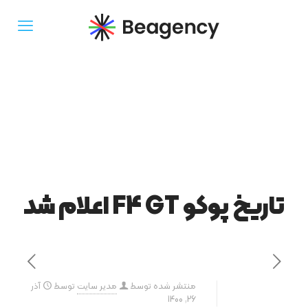
تاریخ پوکو F4 GT اعلام شد
منتشر شده توسط
مدیر سایت
توسط
آذر
26, 1400